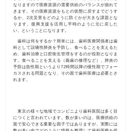
なりますので医療資源の需要供給のバランスが崩れて
きます。その医療資源をもとの状態に戻すまでどうす
るか、2次災害をどのように防ぐかが大きな課題とな
ります。復興支援を活用し平時のように元に戻した
い、ということになります。
歯科は何をするか？簡単には、歯科医療関係者は歯
科として誤嚥性肺炎を予防し、食べることを支えるた
め、歯科治療と口腔衛生管理をするのが役割となりま
す。食べることを支える（義歯の修理など）、肺炎の
予防は急性期というより72時間以降の慢性期でフォー
カスされる問題となり、その面で歯科医療は必要とさ
れます。
東京の様々な地域でコンビニより歯科医院は多く目
につくと言われています。数が多いのは、医療供給の
面で安心できる重要な因子ではありますが、実際には
数が多い中でどのように情報を整理して歯科医療を提