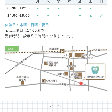
月
火
水
木
金
土
日
09:00~12:30
●
●
●
／
●
●
／
14:00~18:00
●
●
●
／
●
▲
／
休診日：木曜・日曜・祝日
▲…土曜日は17:00まで
受付時間…診療終了時間30分前までです。
ホーム