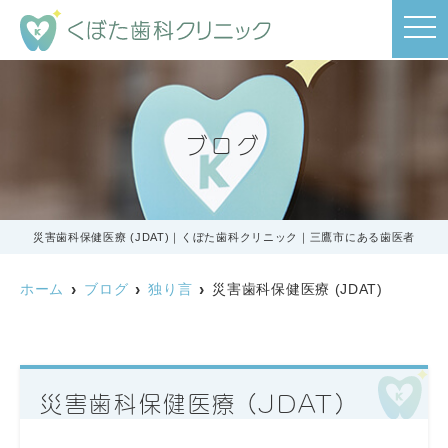
t
o
g
g
l
e
n
a
ブログ
v
i
g
a
t
i
o
災害歯科保健医療 (JDAT)｜くぼた歯科クリニック｜三鷹市にある歯医者
n
ホーム
ブログ
独り言
災害歯科保健医療 (JDAT)
災害歯科保健医療 (JDAT)