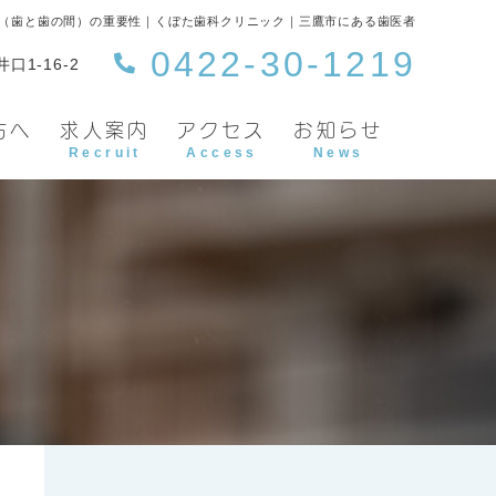
（歯と歯の間）の重要性｜くぼた歯科クリニック｜三鷹市にある歯医者
0422-30-1219
口1-16-2
方へ
求人案内
アクセス
お知らせ
Recruit
Access
News