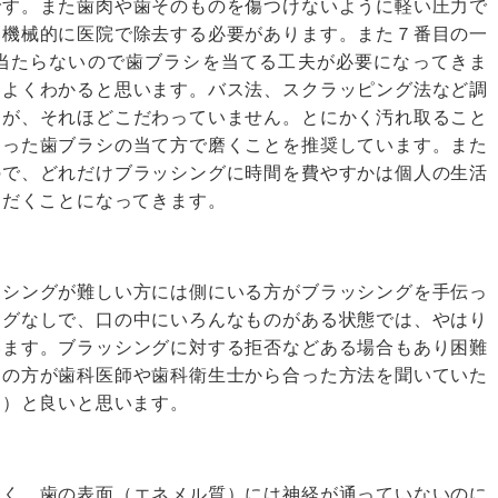
です。また歯肉や歯そのものを傷つけないように軽い圧力で
は機械的に医院で除去する必要があります。また７番目の一
当たらないので歯ブラシを当てる工夫が必要になってきま
とよくわかると思います。バス法、スクラッピング法など調
すが、それほどこだわっていません。とにかく汚れ取ること
あった歯ブラシの当て方で磨くことを推奨しています。また
ので、どれだけブラッシングに時間を費やすかは個人の生活
ただくことになってきます。
シングが難しい方には側にいる方がブラッシングを手伝っ
ングなしで、口の中にいろんなものがある状態では、やはり
います。ブラッシングに対する拒否などある場合もあり困難
当の方が歯科医師や歯科衛生士から合った方法を聞いていた
る）と良いと思います。
く、歯の表面（エネメル質）には神経が通っていないのに