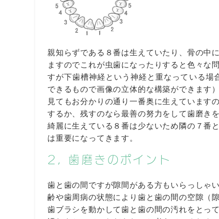
親知らずである８番は生えていたり、骨の中
ますのでこれが虫歯になったりすると色々な
すが下歯槽神経という神経と重なっている場
できるもので画像の立体的な構築ができます
見てもお分かりの通り一番奥に生えています
するか、残すのなら最善の努力をして歯磨き
綺麗に生えている８番は少ないため隣の７番
は重要になってきます。
2, 歯磨きのポイント
歯と歯の間ですが隙間がある方もいらっしゃ
齢や歯周病の状態により歯と歯の間の空隙（
歯ブラシを動かして歯と歯の間の汚れをとっ