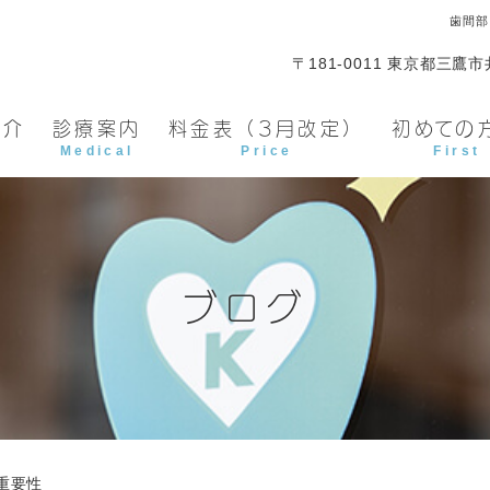
歯間部
〒181-0011 東京都三鷹市井
紹介
診療案内
料金表（3月改定）
初めての
Medical
Price
First
ブログ
重要性