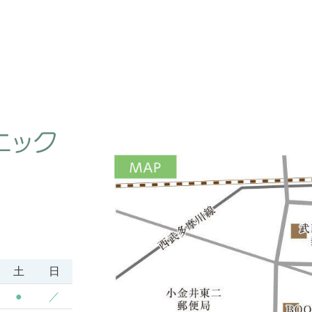
土
日
●
／