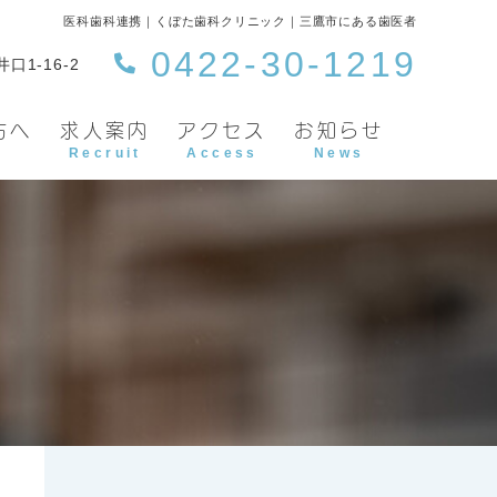
医科歯科連携｜くぼた歯科クリニック｜三鷹市にある歯医者
0422-30-1219
口1-16-2
方へ
求人案内
アクセス
お知らせ
Recruit
Access
News