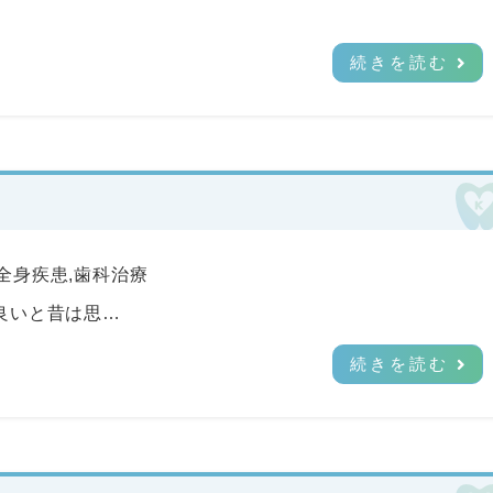
…
続きを読む
全身疾患
,
歯科治療
良いと昔は思…
続きを読む