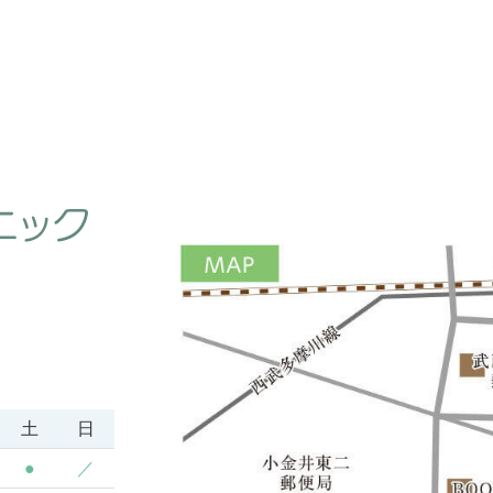
土
日
●
／