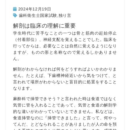
2024年12月19日
歯科衛生士国家試験
,
独り言
解剖は臨床の理解に重要
学生時代に苦手なことの一つは骨と筋肉の起始停止
（付着部位）、神経支配を覚えることでした。臨床を
行ってからは、必要なことは自然に覚えるようになり
ますが、ものの形と名称なので覚えるしかありませ
ん。
解剖がわからなければ何をどうすればよいかわかりま
せん。たとえば、下歯槽神経近いから気をつけて、と
言われて場所がわからないと盲目的に処置をすること
なります。
麻酔科で挿管できそう？と言われた時は食道ではなく
気管に管を入れることであって、気管と食道の解剖学
的な違いがわかっていないとできません。私などは、
食道挿管なのに『挿管できました』と言って、何やっ
てんだ、とどなられることがありましたが人の命を預