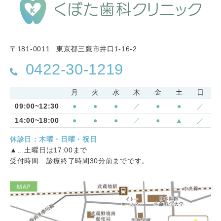
〒181-0011
東京都三鷹市井口1-16-2
0422-30-1219
月
火
水
木
金
土
日
09:00~12:30
●
●
●
／
●
●
／
14:00~18:00
●
●
●
／
●
▲
／
休診日：木曜・日曜・祝日
▲…土曜日は17:00まで
受付時間…診療終了時間30分前までです。