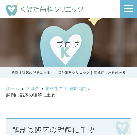
t
o
g
g
l
e
n
a
ブログ
v
i
g
a
t
i
o
解剖は臨床の理解に重要｜くぼた歯科クリニック｜三鷹市にある歯医者
n
ホーム
ブログ
歯科衛生士国家試験
解剖は臨床の理解に重要
解剖は臨床の理解に重要