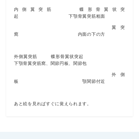
内側翼突筋 蝶形骨翼状突
起 下顎骨翼突筋粗面
翼突
窩 内面の下の方
外側翼突筋 蝶形骨翼状突起
下顎骨翼突筋窩、関節円板、関節包
外側
板 顎関節付近
あと絵を見ればすぐに覚えられます。